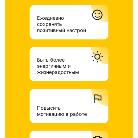
sentiment_satisfied
Ежедневно
сохранять
позитивный настрой
wb_sunny
Быть более
энергичным и
жизнерадостным
flag
Повысить
мотивацию в работе