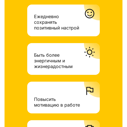
sentiment_satisfied
Ежедневно
сохранять
позитивный настрой
wb_sunny
Быть более
энергичным и
жизнерадостным
flag
Повысить
мотивацию в работе