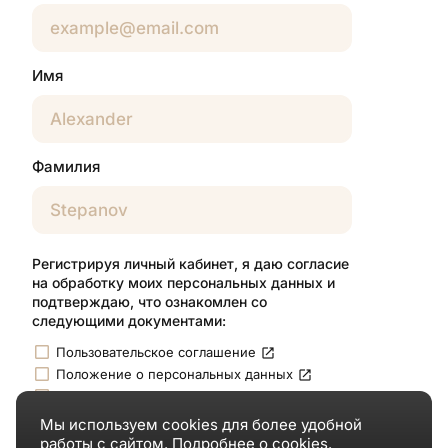
Имя
Фамилия
Регистрируя личный кабинет, я даю согласие
на обработку моих персональных данных и
подтверждаю, что ознакомлен со
следующими документами:
check_box_outline_blank
open_in_new
Пользовательское соглашение
check_box_outline_blank
open_in_new
Положение о персональных данных
check_box_outline_blank
open_in_new
Политика конфиденциальности
Мы используем cookies для более удобной
работы с сайтом.
Подробнее о cookies
.