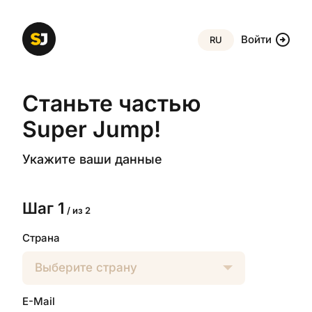
arrow_circle_right
Войти
RU
Станьте частью
Super Jump!
Укажите ваши данные
Шаг 1
/ из 2
Страна
Выберите страну
E-Mail